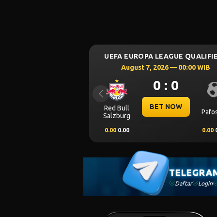
UEFA EUROPA LEAGUE QUALIFI
August 7, 2026 — 00:00 WIB
0 : 0
Previous
BET NOW
Red Bull
Pafo
Salzburg
0.00
0.00
0.00
TELEGRA
Daftar
Login