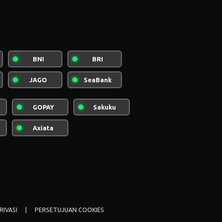
BNI
BRI
JAGO
SeaBank
GOPAY
Sakuku
Axiata
RIVASI
|
PERSETUJUAN COOKIES