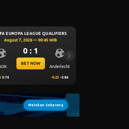
FA EUROPA LEAGUE QUALIFIERS
August 7, 2026 — 00:45 WIB
0 : 1
Next
BET NOW
AOK
Anderlecht
5
0.74
-0.25
-0.86
Mainkan Sekarang