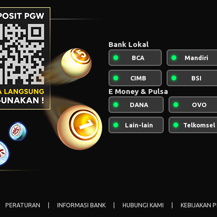
Bank Lokal
BCA
Mandiri
CIMB
BSI
E Money & Pulsa
DANA
OVO
Lain-lain
Telkomsel
PERATURAN
|
INFORMASI BANK
|
HUBUNGI KAMI
|
KEBIJAKAN P