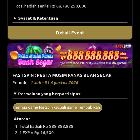
Total hadiah senilai Rp 68,780,250,000.
Syarat & Ketentuan
Detail Event
FASTSPIN : PESTA MUSIM PANAS BUAH SEGAR
Periode :
1 Juli - 31 Agustus 2026
Permainan yang berpartisipasi
Semua game Fastspin kecuali game Tembak Ikan
Aturan :
Total hadiah Rp 888,888,888.
1 EXP = Rp.16,500.