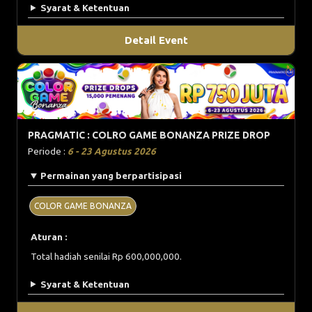
Syarat & Ketentuan
Detail Event
PRAGMATIC : COLRO GAME BONANZA PRIZE DROP
Periode :
6 - 23 Agustus 2026
Permainan yang berpartisipasi
COLOR GAME BONANZA
Aturan :
Total hadiah senilai Rp 600,000,000.
Syarat & Ketentuan